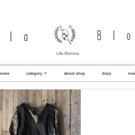
Lilla Blomma
home
category
about shop
diary
mai