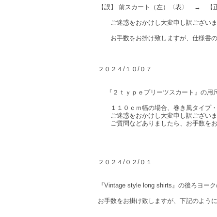
【誤】 前スカート（左）〈表〉 → 【
ご迷惑をおかけし大変申し訳ございま
お手数をお掛け致しますが、仕様書の
２０２４/１０/０７
『２ｔｙｐｅプリーツスカート』の用尺
１１０ｃｍ幅の場合、巻き風タイプ・前
ご迷惑をおかけし大変申し訳ございま
ご質問などありましたら、お手数をお
２０２４/０２/０１
『Vintage style long shirt
お手数をお掛け致しますが、下記のよう