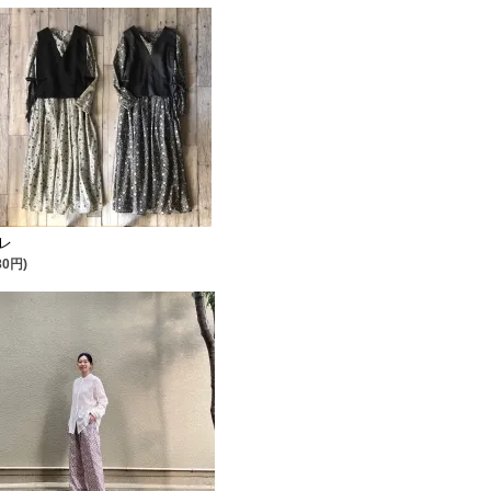
レ
80円)