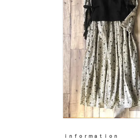
ｉｎｆｏｒｍａｔｉｏｎ