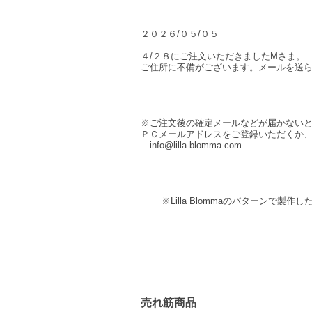
２０２６/０５/０５
４/２８にご注文いただきましたMさま。
ご住所に不備がございます。メールを送
※ご注文後の確定メールなどが届かない
ＰＣメールアドレスをご登録いただくか
info@lilla-blomma.com
※Lilla Blommaのパターンで製
売れ筋商品