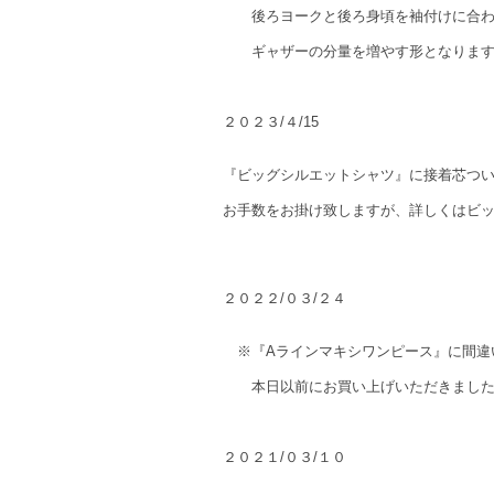
後ろヨークと後ろ身頃を袖付けに合わ
ギャザーの分量を増やす形となります
２０２３/４/15
『ビッグシルエットシャツ』に接着芯つ
お手数をお掛け致しますが、詳しくはビ
２０２２/０３/２４
※『Aラインマキシワンピース』に間違
本日以前にお買い上げいただきました
２０２１/０３/１０