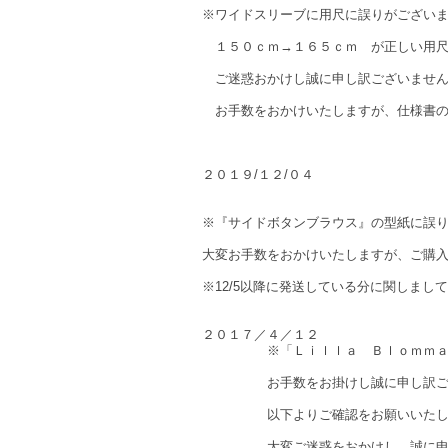
※ワイドスリーブに用尺に誤りがござい
１５０ｃｍ→１６５ｃｍ が正しい用尺
ご迷惑おかけし誠に申し訳ございませ
お手数をおかけいたしますが、仕様書の
２０１９/１２/０４
※『サイドボタンブラウス』の型紙に誤
大変お手数をおかけいたしますが、ご購
※12/5以降に発送している分に関しまし
２０１７／４／１２
※「Ｌｉｌｌａ Ｂｌｏｍｍａの大
お手数をお掛けし誠に申し訳ござ
以下よりご確認をお願いいたし
大変ご迷惑をおかけし、誠に申し