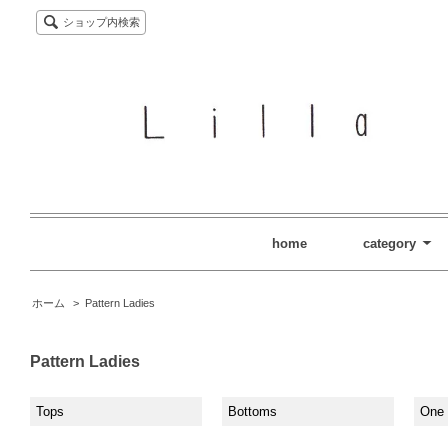
ショップ内検索
home
category
ホーム
>
Pattern Ladies
Pattern Ladies
Tops
Bottoms
One 