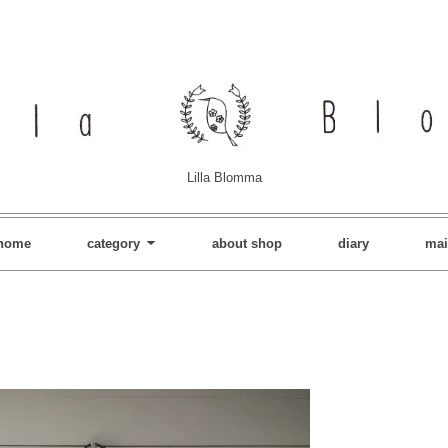
Lilla Blomma
home
category
about shop
diary
mai