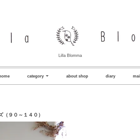
Lilla Blomma
home
category
about shop
diary
mai
ズ（９０～１４０）